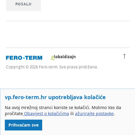
Copyright © 2026 Fero-term. Sva prava pridržana.
vp.fero-term.hr upotrebljava kolačiće
Na ovoj mrežnoj stranci koriste se kolačići. Molimo Vas da
pročitate
Obavijest o kolačićima
ili
ažurirajte postavke
.
Prihvaćam sve